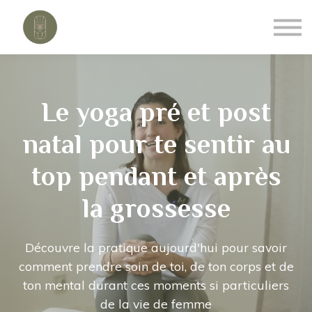
Se connecter
A propos
Contact
Le yoga pré et post
natal pour te sentir au
top pendant et après
la grossesse
Découvre la pratique aujourd'hui pour savoir
comment prendre soin de toi, de ton corps et de
ton mental durant ces moments si particuliers
de la vie de femme